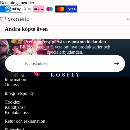
Betalningsmetoder
Skötselråd
Andra köpte även
Prenumerera på våra e-postmeddelanden
Bli först med att få veta om nya produktserier och
specialerbjudanden.
E-post
Information
Om oss
Integritetspolicy
Cookies
Kundtjänst
Kontakta oss
Retur och reklamation
Återbetalningspolicy
Skötselråd