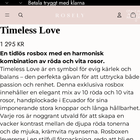
Betala tryggt med klarna
TOTALT A
ARTIKLA
VARUKOR
0
Timeless Love
ÖPPNA
ÖPPNA
ÖPPNA
BILDEN
BILDEN
BILDEN
I
I
I
1 295 KR
HELSKÄRM
HELSKÄRM
HELSKÄRM
En tidlös rosbox med en harmonisk
kombination av röda och vita rosor.
Timeless Love är en symbol för evig kärlek och
balans – den perfekta gåvan för att uttrycka både
passion och renhet. Denna exklusiva rosbox
innehåller en elegant mix av 10 röda och 10 vita
rosor, handplockade i Ecuador för sina
imponerande stora knoppar och långa hållbarhet.
Varje ros är noggrant utvald för att skapa en
vacker kontrast mellan de djupa röda tonerna
och de mjuka, krämvita nyanserna. Rosboxen
levereras i en stilfull förpackning, redo att bli en